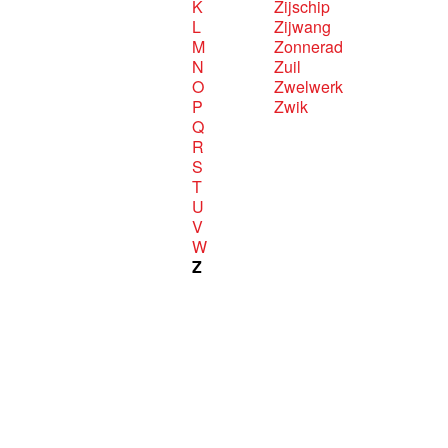
K
Zijschip
L
Zijwang
M
Zonnerad
N
Zuil
O
Zwelwerk
P
Zwik
Q
R
S
T
U
V
W
Z