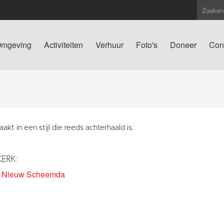
mgeving
Activiteiten
Verhuur
Foto's
Doneer
Con
kt in een stijl die reeds achterhaald is.
KERK:
k Nieuw Scheemda