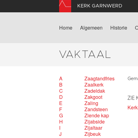
KERK GARNWERD
Home
Algemeen
Historie
O
VAKTAAL
A
Zaagtandfries
Gemaa
B
Zaalkerk
C
Zadeldak
D
Zakgoot
ZIE 
E
Zaling
Ker
F
Zandsteen
G
Ziende kap
H
Zijabside
I
Zijaltaar
J
Zijbeuk