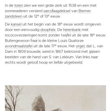
In de
toren
zien we een grote zerk uit 1538 en een met
zonneraderen versierd
sarcofaagdeksel
van
Bremer
e
e
zandsteen
uit de 12
of 13
eeuw.
e
De
kansel
uit het begin van de 18
eeuw wordt omgeven
door een eenvoudig
doophek
. De
herenbank
met
e
rococoversieringen komt zonder twijfel uit de late 18
eeuw.
Buitengewoon fraai is de kleine Louis Quatorze
e
avondmaalstafel
uit de late 17
eeuw. Het
orgel
, dat L. van
Dam in 1809 bouwde, werd in 1867 bekroond met gipsen
beelden van de hand van S. van Lekkum. Van links naar
rechts wordt geloof, hoop en liefde uitgebeeld.