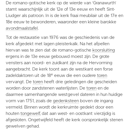
De romano-gotische kerk op de wierde van ‘Granawurth’
stamt waarschijnlijk uit de 12e of 13e eeuw en heeft Sint-
Liudger als patroon. In is de kerk fraai meubilair uit de 17e en
18e eeuw te bewonderen, waaronder een kleine barokke
avondmaalstafel
.
Tot de restauratie van 1976 was de geschiedenis van de
kerk afgedekt met lagen pleisterkalk. Na het afpellen
hiervan was te zien dat de romano-gotische
koorsluiting
ergens in de 13e eeuw gebouwd moest zijn. De grote
vensters aan noord- en zuidkant zijn na de Hervorming
aangebracht. De kerk toont aan de westkant een forse
e
zadeldaktoren uit de 18
eeuw die een oudere
toren
vervangt. De
toren
heeft drie geledingen die gescheiden
worden door zandstenen waterlijsten. De
toren
en de
daarmee samenhangende westgevel dateren in hun huidige
vorm van 1751, zoals de
gedenksteen
boven de ingang
vermeld. Binnen wordt de kerkruimte gedekt door een
houten
tongewelf
, dat aan west- en oostkant vierzijdig is
afgesloten. Ongetwijfeld heeft de kerk oorspronkelijk stenen
gewelven gehad.