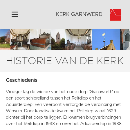
KERK GARNWERD
Home
Algemeen
Historie
HISTORIE VAN DE KERK
Omgeving
Activiteiten
Geschiedenis
Verhuur
Vroeger lag de wierde van het oude dorp ‘Granawurth’ op
Foto's
een soort schiereiland tussen het Reitdiep en het
Doneer
Aduarderdiep. Een veerpont verzorgde de verbinding met
Winsum. Door kanalisatie kwam het Reitdiep vanaf 1629
Contact
dichter bij het dorp te liggen. Er kwamen brugverbindingen
Vaktaal
over het Reitdiep in 1933 en over het Aduarderdiep in 1938.