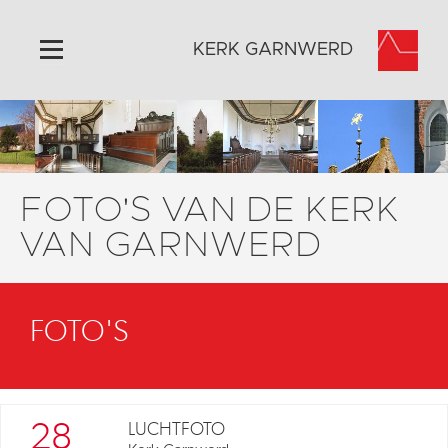
KERK GARNWERD
Home
Algemeen
Historie
FOTO'S VAN DE KERK
Omgeving
VAN GARNWERD
Activiteiten
Verhuur
FOTO'S
Foto's
Doneer
Contact
Vaktaal
28
LUCHTFOTO