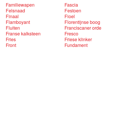
Familiewapen
Fascia
Felsnaad
Festoen
Finaal
Fioel
Flamboyant
Florentijnse boog
Fluiten
Franciscaner orde
Franse kalksteen
Fresco
Fries
Friese klinker
Front
Fundament