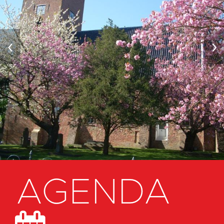
‹
›
AGENDA