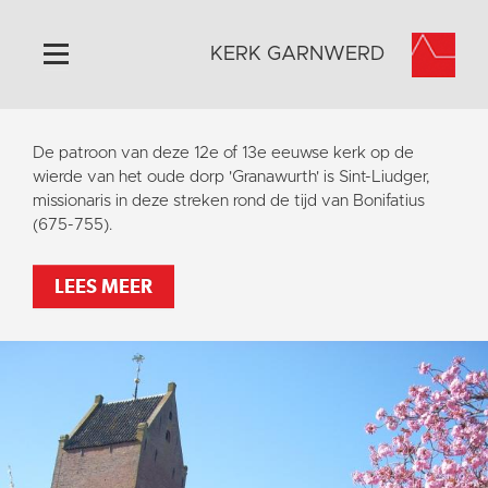
KERK GARNWERD
Home
De patroon van deze 12e of 13e eeuwse kerk op de
Algemeen
wierde van het oude dorp 'Granawurth' is Sint-Liudger,
missionaris in deze streken rond de tijd van Bonifatius
Historie
(675-755).
Omgeving
Activiteiten
LEES MEER
Verhuur
Foto's
Doneer
Contact
Vaktaal