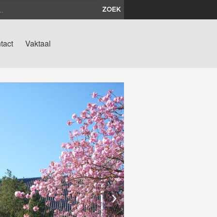
ZOEK
tact
Vaktaal
›