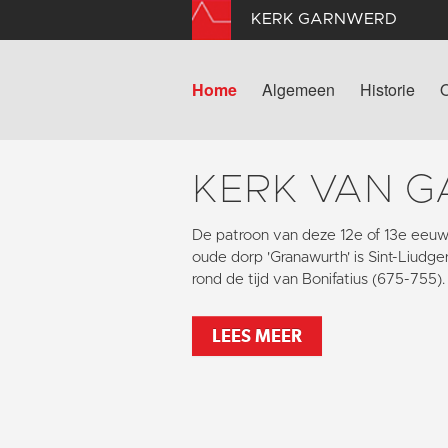
KERK GARNWERD
Home
Algemeen
Historie
KERK VAN 
De patroon van deze 12e of 13e eeuw
oude dorp 'Granawurth' is Sint-Liudger
rond de tijd van Bonifatius (675-755).
LEES MEER