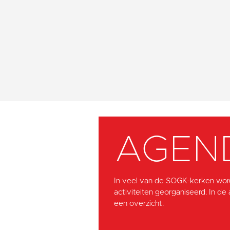
AGEN
In veel van de SOGK-kerken wor
activiteiten georganiseerd. In de
een overzicht.