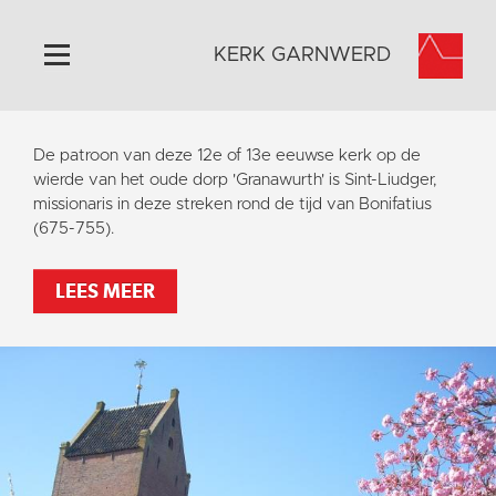
KERK GARNWERD
Home
De patroon van deze 12e of 13e eeuwse kerk op de
Algemeen
wierde van het oude dorp 'Granawurth' is Sint-Liudger,
missionaris in deze streken rond de tijd van Bonifatius
Historie
(675-755).
Omgeving
Activiteiten
LEES MEER
Verhuur
Foto's
Doneer
Contact
Vaktaal