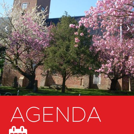
‹
›
AGENDA