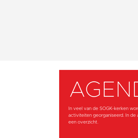
AGEN
In veel van de SOGK-kerken wor
activiteiten georganiseerd. In de
een overzicht.