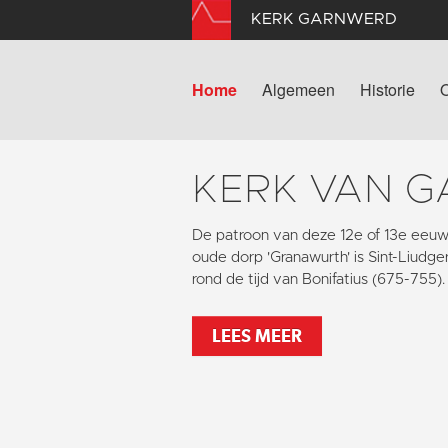
KERK GARNWERD
Home
Algemeen
Historie
KERK VAN 
De patroon van deze 12e of 13e eeuw
oude dorp 'Granawurth' is Sint-Liudger
rond de tijd van Bonifatius (675-755).
LEES MEER