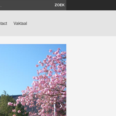
ZOEK
tact
Vaktaal
›