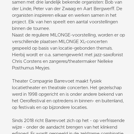
samen met drie landelijk bekende organisten: Bob van
der Linde, Peter van der Zwaag en Aart Bergwerff. De
organisten inspireren elkaar en werken samen in het
project. Elk van hen speelt een aantal voorstellingen
binnen de tournee.
Naast de reguliere MILONGE-voorstelling, worden er op
verschillende plaatsen MILONGE XL-concerten
gespeeld op basis van locatie-gebonden thema’s.
Hierbij wordt er o.a. samengewerkt met jazz-saxofonist
Chris Corstens en zangeres/theatermaker Nelleke
Posthumus Meyjes.
Theater Compagnie Barrevoet maakt fysiek
locatietheater en theatrale concerten. Het gezelschap
werd in 1998 opgericht en is onder andere bekend van
het Oerolfestival en optredens in binnen- en buitenland,
op festivals en op bijzondere locaties.
Sinds 2018 richt Barrevoet zich op het - op verfrissende
wijze - onder de aandacht brengen van het klinkend
erfgoed. Er wordt gespeeld in de zeldzame combinatie