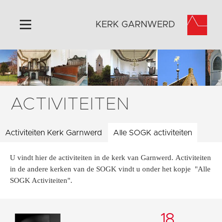
KERK GARNWERD
Home
Algemeen
Historie
ACTIVITEITEN
Omgeving
Activiteiten
Activiteiten Kerk Garnwerd
Alle SOGK activiteiten
Verhuur
U vindt hier de activiteiten in de kerk van Garnwerd. Activiteiten
Foto's
in de andere kerken van de SOGK vindt u onder het kopje "Alle
Doneer
SOGK Activiteiten".
Contact
Vaktaal
18