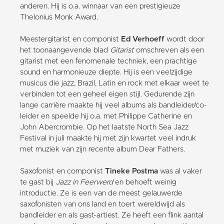
anderen. Hij is o.a. winnaar van een prestigieuze
Thelonius Monk Award.
Meestergitarist en componist
Ed Verhoeff
wordt door
het toonaangevende blad
Gitarist
omschreven als een
gitarist met een fenomenale techniek, een prachtige
sound en harmonieuze diepte. Hij is een veelzijdige
musicus die jazz, Brazil, Latin en rock met elkaar weet te
verbinden tot een geheel eigen stijl. Gedurende zijn
lange carrière maakte hij veel albums als bandleider/co-
leider en speelde hij o.a. met Philippe Catherine en
John Abercrombie. Op het laatste North Sea Jazz
Festival in juli maakte hij met zijn kwartet veel indruk
met muziek van zijn recente album Dear Fathers.
Saxofonist en componist
Tineke Postma
was al vaker
te gast bij
Jazz in Feerwerd
en behoeft weinig
introductie. Ze is een van de meest gelauwerde
saxofonisten van ons land en toert wereldwijd als
bandleider en als gast-artiest. Ze heeft een flink aantal