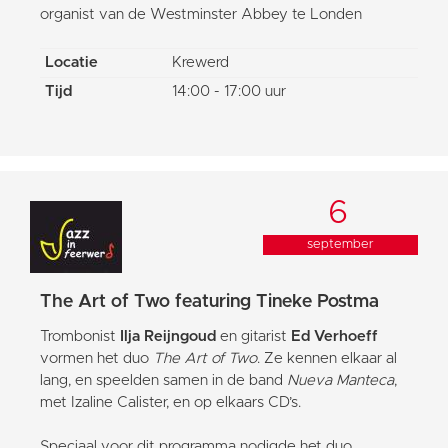
organist van de Westminster Abbey te Londen
Locatie
Krewerd
Tijd
14:00 - 17:00 uur
6
september
The Art of Two featuring Tineke Postma
Trombonist
Ilja Reijngoud
en gitarist
Ed Verhoeff
vormen het duo
The Art of Two
. Ze kennen elkaar al
lang, en speelden samen in de band
Nueva Manteca
,
met Izaline Calister, en op elkaars CD’s.
Speciaal voor dit programma nodigde het duo