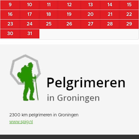
9
10
11
12
13
14
15
16
17
18
19
20
21
22
23
24
25
26
27
28
29
30
31
2300 km pelgrimeren in Groningen
www.spig.nl