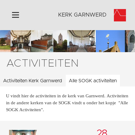
KERK GARNWERD
Home
Algemeen
Historie
ACTIVITEITEN
Omgeving
Activiteiten
Activiteiten Kerk Garnwerd
Alle SOGK activiteiten
Verhuur
U vindt hier de activiteiten in de kerk van Garnwerd. Activiteiten
Foto's
in de andere kerken van de SOGK vindt u onder het kopje "Alle
Doneer
SOGK Activiteiten".
Contact
Vaktaal
28