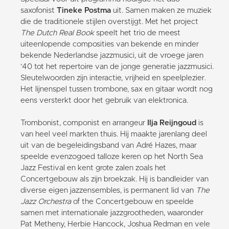
saxofonist
Tineke Postma
uit. Samen maken ze muziek
die de traditionele stijlen overstijgt. Met het project
The Dutch Real Book
speelt het trio de meest
uiteenlopende composities van bekende en minder
bekende Nederlandse jazzmusici, uit de vroege jaren
’40 tot het repertoire van de jonge generatie jazzmusici.
Sleutelwoorden zijn interactie, vrijheid en speelplezier.
Het lijnenspel tussen trombone, sax en gitaar wordt nog
eens versterkt door het gebruik van elektronica.
Trombonist, componist en arrangeur
Ilja Reijngoud
is
van heel veel markten thuis. Hij maakte jarenlang deel
uit van de begeleidingsband van Adré Hazes, maar
speelde evenzogoed talloze keren op het North Sea
Jazz Festival en kent grote zalen zoals het
Concertgebouw als zijn broekzak. Hij is bandleider van
diverse eigen jazzensembles, is permanent lid van
The
Jazz Orchestra
of the Concertgebouw en speelde
samen met internationale jazzgrootheden, waaronder
Pat Metheny, Herbie Hancock, Joshua Redman en vele